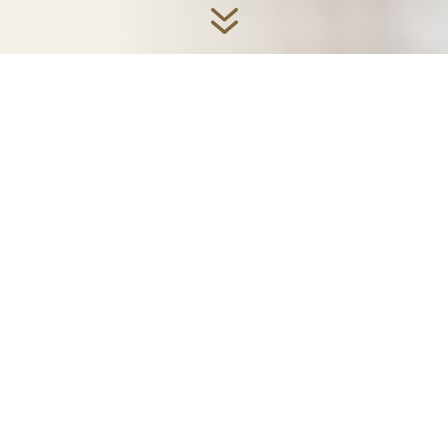
7
Mein Name ist Maren
Krause – Als
Physiotherapeutin
arbeite ich mit
Myoreflextherapie,
Yoga und Ayurveda.
Du findest hier den Raum für Entspannung,